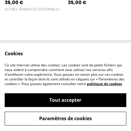
35,00 €
35,00 €
AUTRES VARIANTES DISPONIBLES
Cookies
Contactez-nous
Conditions
Politique de
Politique de
Ce site Internet utilise des cookies. Les cookies sont de petits fichiers qui
confidentialité
cookies
nous aident à comprendre comment vous utilisez nos services afin
d'améliorer votre expérience. Vous pouvez en savoir plus sur ces cookies
et contrôler la façon dont ils sont utilisés en cliquant sur « Paramètres des
cookies ». Vous pouvez également consulter notre
politique de cookies
.
Tout accepter
©
2026
l'éclipse
Paramètres de cookies
powered by