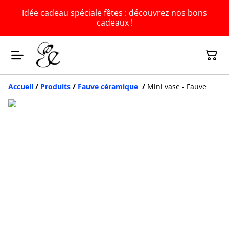
Idée cadeau spéciale fêtes : découvrez nos bons
cadeaux !
Accueil
/
Produits
/
Fauve céramique
/
Mini vase - Fauve