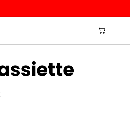
 assiette
€