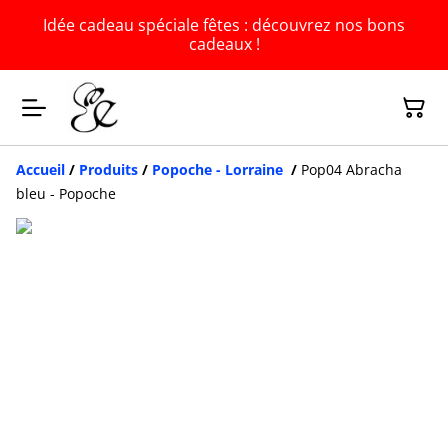
Idée cadeau spéciale fêtes : découvrez nos bons
cadeaux !
Accueil
/
Produits
/
Popoche - Lorraine
/
Pop04 Abracha
bleu - Popoche