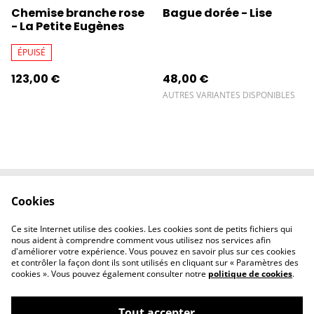
Chemise branche rose
Bague dorée - Lise
- La Petite Eugènes
ÉPUISÉ
123,00 €
48,00 €
AUTRES VARIANTES DISPONIBLES
Cookies
Contactez-nous
Conditions
Politique de
Politique de
Ce site Internet utilise des cookies. Les cookies sont de petits fichiers qui
confidentialité
cookies
nous aident à comprendre comment vous utilisez nos services afin
d'améliorer votre expérience. Vous pouvez en savoir plus sur ces cookies
et contrôler la façon dont ils sont utilisés en cliquant sur « Paramètres des
cookies ». Vous pouvez également consulter notre
politique de cookies
.
Tout accepter