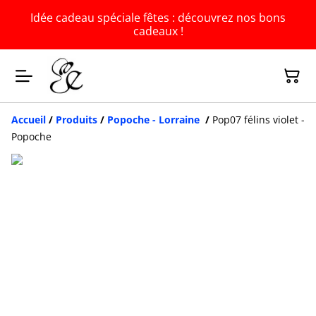
Idée cadeau spéciale fêtes : découvrez nos bons
cadeaux !
Accueil
/
Produits
/
Popoche - Lorraine
/
Pop07 félins violet -
Popoche