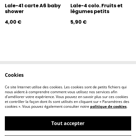
Lale-41 carte A6 baby
Lale-4 colo. Fruits et
shower
légumes petits
4,00 €
5,90 €
Cookies
Contactez-nous
Conditions
Politique de
Politique de
Ce site Internet utilise des cookies. Les cookies sont de petits fichiers qui
confidentialité
cookies
nous aident à comprendre comment vous utilisez nos services afin
d'améliorer votre expérience. Vous pouvez en savoir plus sur ces cookies
et contrôler la façon dont ils sont utilisés en cliquant sur « Paramètres des
cookies ». Vous pouvez également consulter notre
politique de cookies
.
Tout accepter
©
2026
l'éclipse