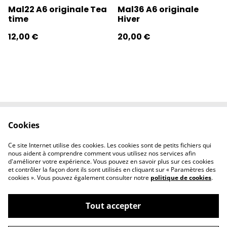
Mal22 A6 originale Tea
Mal36 A6 originale
time
Hiver
12,00 €
20,00 €
Cookies
Contactez-nous
Conditions
Politique de
Politique de
Ce site Internet utilise des cookies. Les cookies sont de petits fichiers qui
confidentialité
cookies
nous aident à comprendre comment vous utilisez nos services afin
d'améliorer votre expérience. Vous pouvez en savoir plus sur ces cookies
et contrôler la façon dont ils sont utilisés en cliquant sur « Paramètres des
cookies ». Vous pouvez également consulter notre
politique de cookies
.
Tout accepter
©
2026
l'éclipse