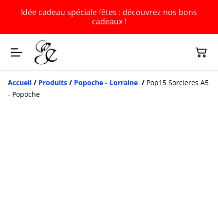
Idée cadeau spéciale fêtes : découvrez nos bons
cadeaux !
Accueil
/
Produits
/
Popoche - Lorraine
/
Pop15 Sorcieres A5
- Popoche