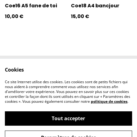
Coe16 A5 fane de toi
Coe18 A4 bancjour
10,00 €
15,00 €
Cookies
Contactez-nous
Conditions
Politique de
Politique de
Ce site Internet utilise des cookies. Les cookies sont de petits fichiers qui
confidentialité
cookies
nous aident à comprendre comment vous utilisez nos services afin
d'améliorer votre expérience. Vous pouvez en savoir plus sur ces cookies
et contrôler la façon dont ils sont utilisés en cliquant sur « Paramètres des
cookies ». Vous pouvez également consulter notre
politique de cookies
.
Tout accepter
©
2026
l'éclipse