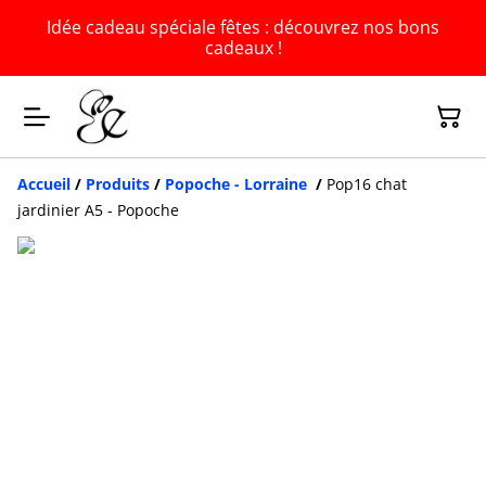
Idée cadeau spéciale fêtes : découvrez nos bons
cadeaux !
Accueil
/
Produits
/
Popoche - Lorraine
/
Pop16 chat
jardinier A5 - Popoche