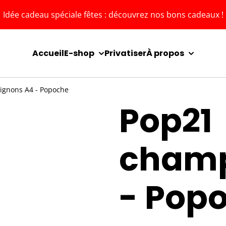
Idée cadeau spéciale fêtes : découvrez nos bons cadeaux !
Accueil
E-shop
Privatiser
À propos
gnons A4 - Popoche
Pop21
champ
- Pop