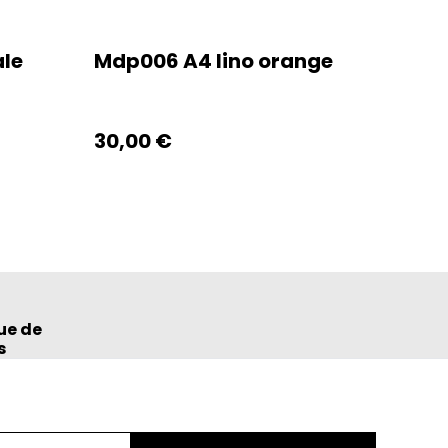
le
Mdp006 A4 lino orange
30,00 €
ue de
s