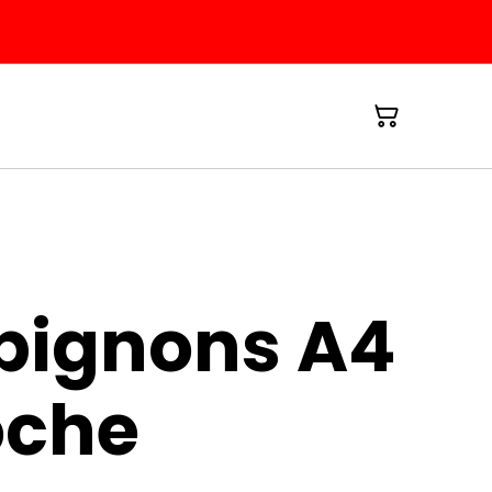
ignons A4
oche