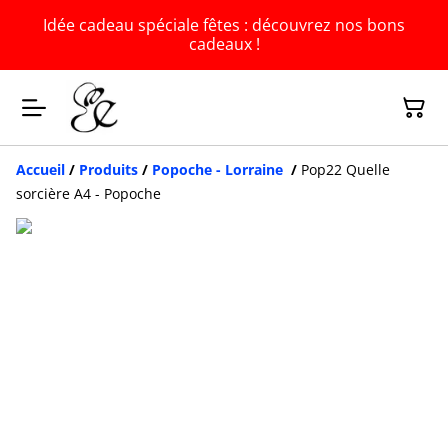
Idée cadeau spéciale fêtes : découvrez nos bons
cadeaux !
Accueil
/
Produits
/
Popoche - Lorraine
/
Pop22 Quelle
sorcière A4 - Popoche