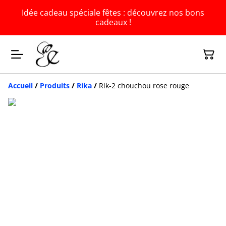
Idée cadeau spéciale fêtes : découvrez nos bons
cadeaux !
Accueil
/
Produits
/
Rika
/
Rik-2 chouchou rose rouge