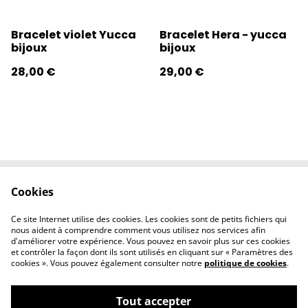
Bracelet violet Yucca
Bracelet Hera - yucca
bijoux
bijoux
28,00 €
29,00 €
Cookies
Contactez-nous
Conditions
Politique de
Politique de
Ce site Internet utilise des cookies. Les cookies sont de petits fichiers qui
confidentialité
cookies
nous aident à comprendre comment vous utilisez nos services afin
d'améliorer votre expérience. Vous pouvez en savoir plus sur ces cookies
et contrôler la façon dont ils sont utilisés en cliquant sur « Paramètres des
cookies ». Vous pouvez également consulter notre
politique de cookies
.
Tout accepter