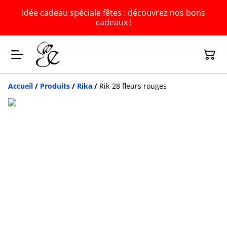
Idée cadeau spéciale fêtes : découvrez nos bons
cadeaux !
Accueil
/
Produits
/
Rika
/
Rik-28 fleurs rouges