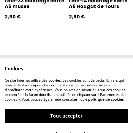
Lale-33 coloriage carte
Lale-14 coloriage carte
A6 musee
A6 Nougat de Tours
2,90 €
2,90 €
Cookies
Contactez-nous
Conditions
Politique de
Politique de
Ce site Internet utilise des cookies. Les cookies sont de petits fichiers qui
confidentialité
cookies
nous aident à comprendre comment vous utilisez nos services afin
d'améliorer votre expérience. Vous pouvez en savoir plus sur ces cookies
et contrôler la façon dont ils sont utilisés en cliquant sur « Paramètres des
cookies ». Vous pouvez également consulter notre
politique de cookies
.
Tout accepter
©
2026
l'éclipse