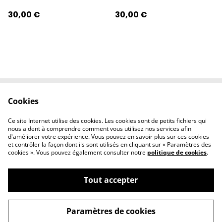
30,00 €
30,00 €
Cookies
Contactez-nous
Conditions
Politique de
Politique de
Ce site Internet utilise des cookies. Les cookies sont de petits fichiers qui
confidentialité
cookies
nous aident à comprendre comment vous utilisez nos services afin
d'améliorer votre expérience. Vous pouvez en savoir plus sur ces cookies
et contrôler la façon dont ils sont utilisés en cliquant sur « Paramètres des
cookies ». Vous pouvez également consulter notre
politique de cookies
.
Tout accepter
©
2026
l'éclipse
Paramètres de cookies
powered by