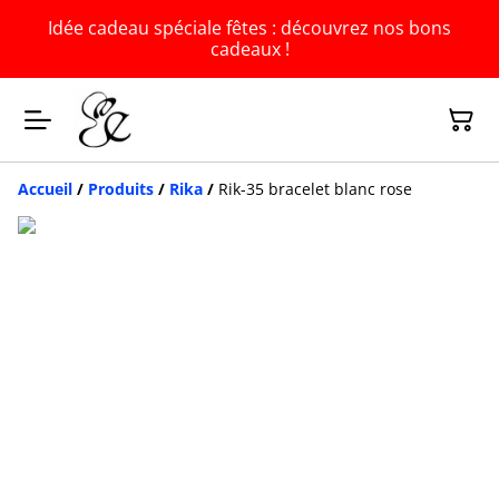
Idée cadeau spéciale fêtes : découvrez nos bons
cadeaux !
Accueil
/
Produits
/
Rika
/
Rik-35 bracelet blanc rose