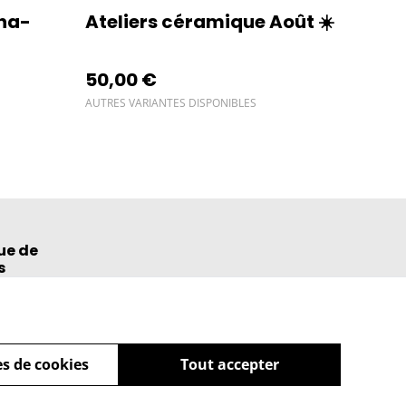
cha-
Ateliers céramique Août ☀️
50,00 €
AUTRES VARIANTES DISPONIBLES
ue de
s
s de cookies
Tout accepter
powered by