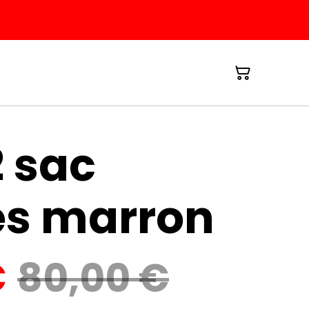
 sac
es marron
€
80,00 €