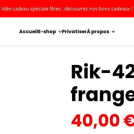
Idée cadeau spéciale fêtes : découvrez nos bons cadeaux !
Accueil
E-shop
Privatiser
À propos
Rik-42
frang
40,00 