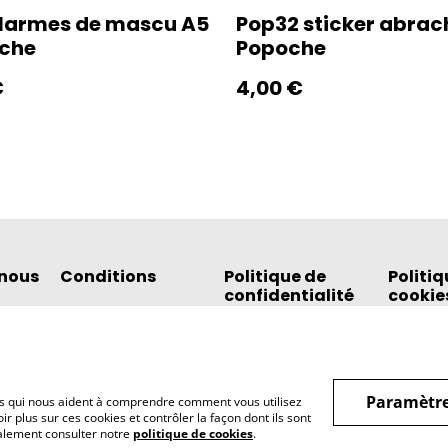
larmes de mascu A5
Pop32 sticker abra
oche
Popoche
€
4,00 €
nous
Conditions
Politique de
Politiq
confidentialité
cookie
Paramètre
hiers qui nous aident à comprendre comment vous utilisez
r plus sur ces cookies et contrôler la façon dont ils sont
galement consulter notre
politique de cookies
.