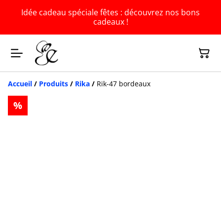
Idée cadeau spéciale fêtes : découvrez nos bons
cadeaux !
Accueil
/
Produits
/
Rika
/
Rik-47 bordeaux
%