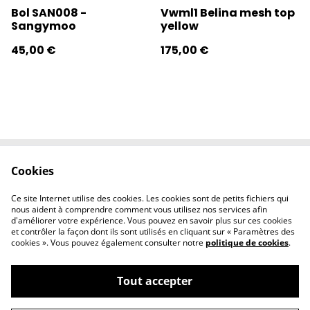
Bol SAN008 -
Vwml1 Belina mesh top
Sangymoo
yellow
45,00 €
175,00 €
Cookies
Contactez-nous
Conditions
Politique de
Politique de
Ce site Internet utilise des cookies. Les cookies sont de petits fichiers qui
confidentialité
cookies
nous aident à comprendre comment vous utilisez nos services afin
d'améliorer votre expérience. Vous pouvez en savoir plus sur ces cookies
et contrôler la façon dont ils sont utilisés en cliquant sur « Paramètres des
cookies ». Vous pouvez également consulter notre
politique de cookies
.
Tout accepter
©
2026
l'éclipse