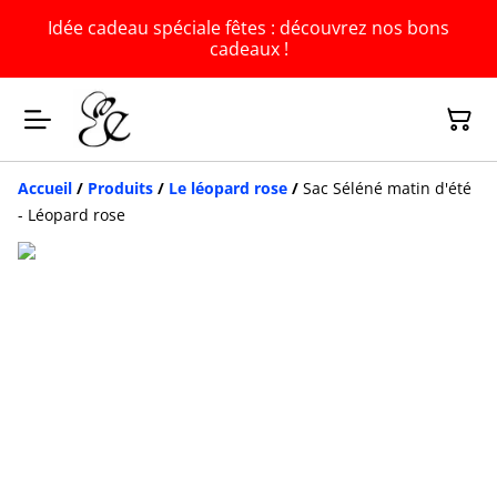
Idée cadeau spéciale fêtes : découvrez nos bons
cadeaux !
Accueil
/
Produits
/
Le léopard rose
/
Sac Séléné matin d'été
- Léopard rose