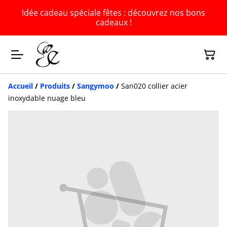
Idée cadeau spéciale fêtes : découvrez nos bons
cadeaux !
Accueil
/
Produits
/
Sangymoo
/
San020 collier acier
inoxydable nuage bleu