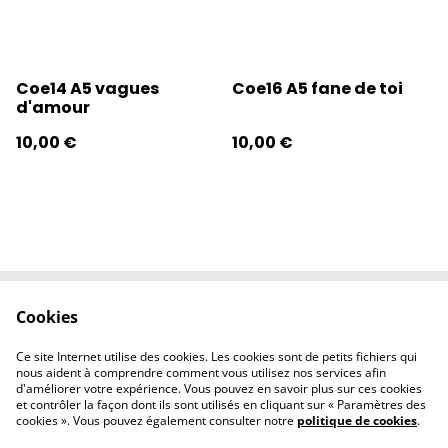
Coe14 A5 vagues
Coe16 A5 fane de toi
d'amour
10,00 €
10,00 €
Cookies
Contactez-nous
Conditions
Politique de
Politique de
Ce site Internet utilise des cookies. Les cookies sont de petits fichiers qui
confidentialité
cookies
nous aident à comprendre comment vous utilisez nos services afin
d'améliorer votre expérience. Vous pouvez en savoir plus sur ces cookies
et contrôler la façon dont ils sont utilisés en cliquant sur « Paramètres des
cookies ». Vous pouvez également consulter notre
politique de cookies
.