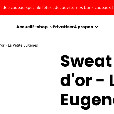
Idée cadeau spéciale fêtes : découvrez nos bons cadeaux !
Accueil
E-shop
Privatiser
À propos
or - La Petite Eugenes
Sweat
d'or - 
Eugen