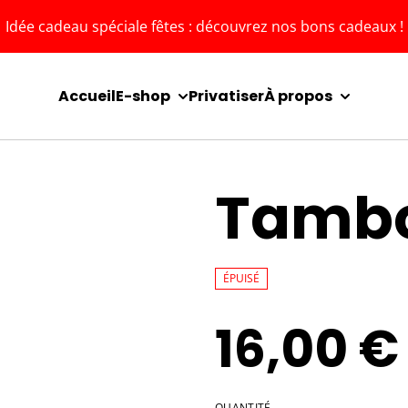
Idée cadeau spéciale fêtes : découvrez nos bons cadeaux !
Accueil
E-shop
Privatiser
À propos
Tambo
ÉPUISÉ
16,00 €
QUANTITÉ