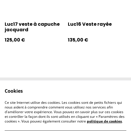
Luc17 veste à capuche
Luc16 Veste rayée
jacquard
125,00 €
135,00 €
Cookies
Contactez-nous
Conditions
Politique de
Politique de
Ce site Internet utilise des cookies. Les cookies sont de petits fichiers qui
confidentialité
cookies
nous aident à comprendre comment vous utilisez nos services afin
d'améliorer votre expérience. Vous pouvez en savoir plus sur ces cookies
et contrôler la façon dont ils sont utilisés en cliquant sur « Paramètres des
cookies ». Vous pouvez également consulter notre
politique de cookies
.