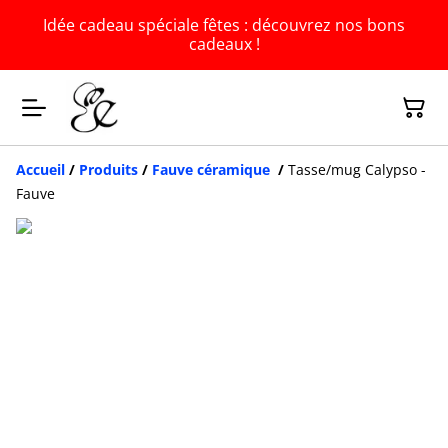
Idée cadeau spéciale fêtes : découvrez nos bons
cadeaux !
Accueil
/
Produits
/
Fauve céramique
/
Tasse/mug Calypso -
Fauve