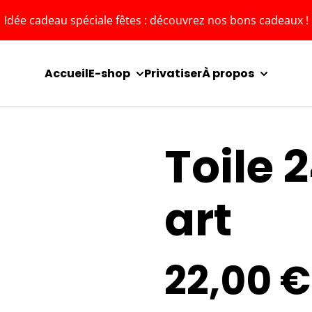
Idée cadeau spéciale fêtes : découvrez nos bons cadeaux !
Accueil
E-shop
Privatiser
À propos
Toile 
art
22,00 €