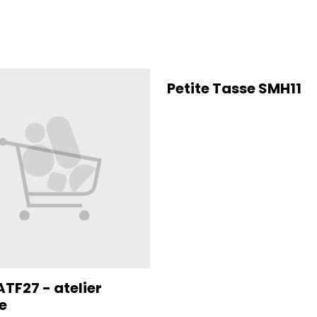
Petite Tasse SMH11
ATF27 - atelier
e