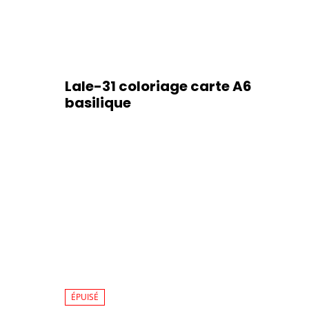
Lale-31 coloriage carte A6
basilique
ÉPUISÉ