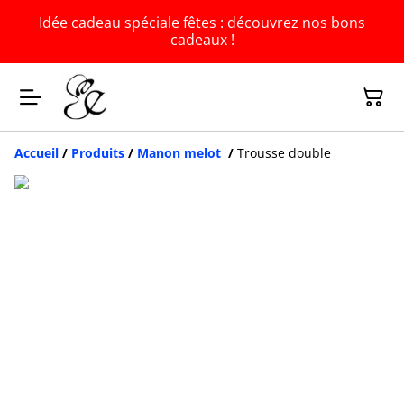
Idée cadeau spéciale fêtes : découvrez nos bons
cadeaux !
Accueil
/
Produits
/
Manon melot
/
Trousse double