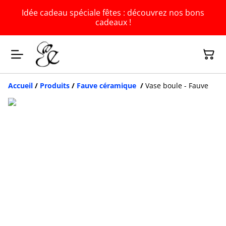
Idée cadeau spéciale fêtes : découvrez nos bons
cadeaux !
Accueil
/
Produits
/
Fauve céramique
/
Vase boule - Fauve