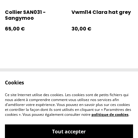
Collier SAN031 -
Vwml14 Clara hat grey
Sangymoo
65,00 €
30,00 €
Cookies
Contactez-nous
Conditions
Politique de
Politique de
Ce site Internet utilise des cookies. Les cookies sont de petits fichiers qui
confidentialité
cookies
nous aident à comprendre comment vous utilisez nos services afin
d'améliorer votre expérience. Vous pouvez en savoir plus sur ces cookies
et contrôler la façon dont ils sont utilisés en cliquant sur « Paramètres des
cookies ». Vous pouvez également consulter notre
politique de cookies
.
Tout accepter