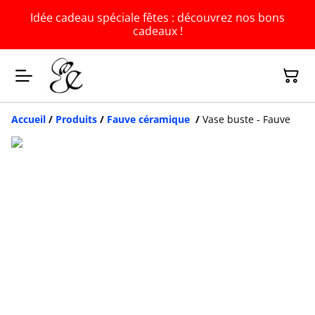
Idée cadeau spéciale fêtes : découvrez nos bons
cadeaux !
Accueil
/
Produits
/
Fauve céramique
/
Vase buste - Fauve