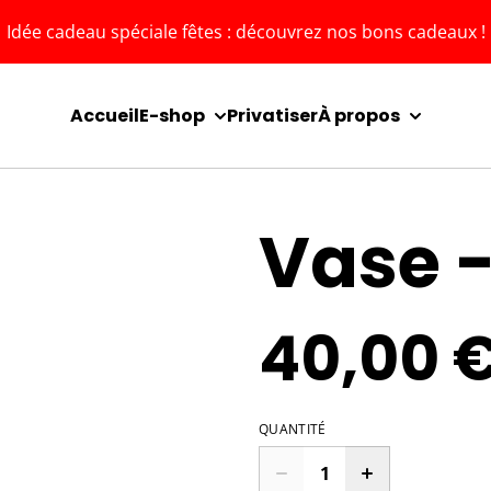
Idée cadeau spéciale fêtes : découvrez nos bons cadeaux !
Accueil
E-shop
Privatiser
À propos
Vase 
40,00 
QUANTITÉ