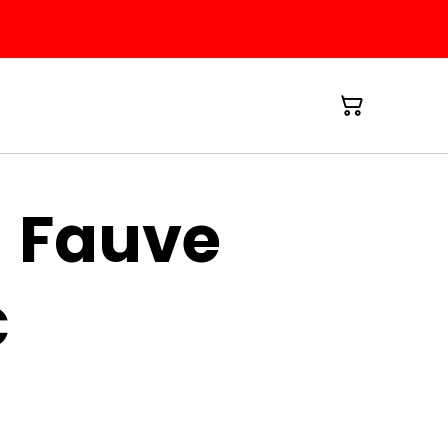
- Fauve
€