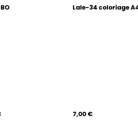
 BO
Lale-34 coloriage A
€
7,00 €