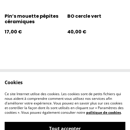
Pin’s mouette pépites
BO cercle vert
céramiques
17,00 €
40,00 €
Cookies
Contactez-nous
Conditions
Politique de
Politique de
Ce site Internet utilise des cookies. Les cookies sont de petits fichiers qui
confidentialité
cookies
nous aident à comprendre comment vous utilisez nos services afin
d'améliorer votre expérience. Vous pouvez en savoir plus sur ces cookies
et contrôler la façon dont ils sont utilisés en cliquant sur « Paramètres des
cookies ». Vous pouvez également consulter notre
politique de cookies
.
Tout accepter