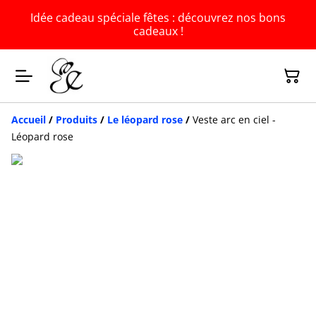
Idée cadeau spéciale fêtes : découvrez nos bons
cadeaux !
Accueil
/
Produits
/
Le léopard rose
/
Veste arc en ciel -
Léopard rose