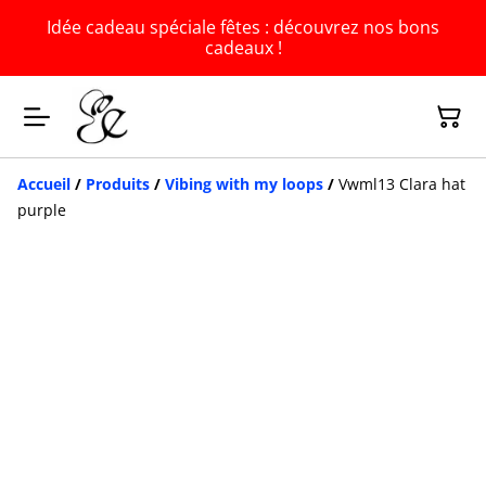
Idée cadeau spéciale fêtes : découvrez nos bons
cadeaux !
Accueil
/
Produits
/
Vibing with my loops
/
Vwml13 Clara hat
purple