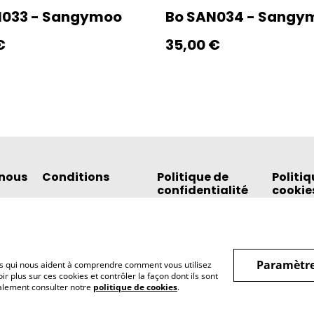
N033 - Sangymoo
Bo SAN034 - Sangy
€
35,00 €
nous
Conditions
Politique de
Politiq
confidentialité
cookie
Paramètre
hiers qui nous aident à comprendre comment vous utilisez
r plus sur ces cookies et contrôler la façon dont ils sont
galement consulter notre
politique de cookies
.