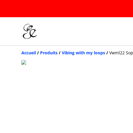
Accueil
/
Produits
/
Vibing with my loops
/
Vwml22 So