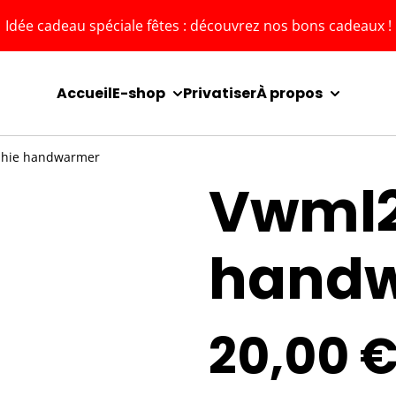
Idée cadeau spéciale fêtes : découvrez nos bons cadeaux !
Accueil
E-shop
Privatiser
À propos
phie handwarmer
Vwml2
hand
20,00 