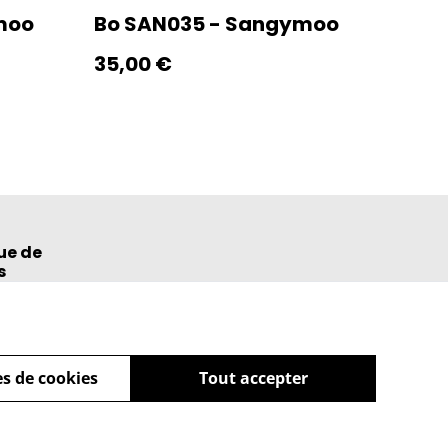
moo
Bo SAN035 - Sangymoo
35,00 €
ue de
s
s de cookies
Tout accepter
powered by