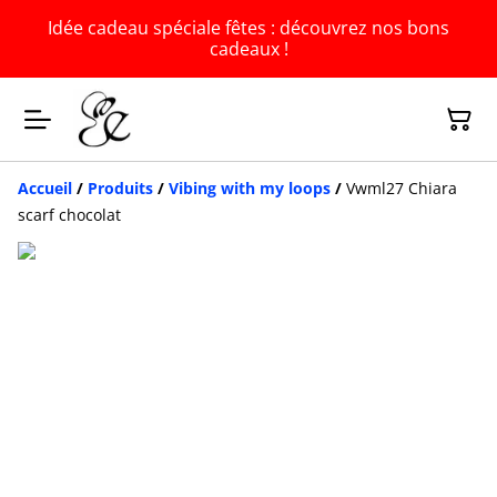
Idée cadeau spéciale fêtes : découvrez nos bons
cadeaux !
Accueil
/
Produits
/
Vibing with my loops
/
Vwml27 Chiara
scarf chocolat