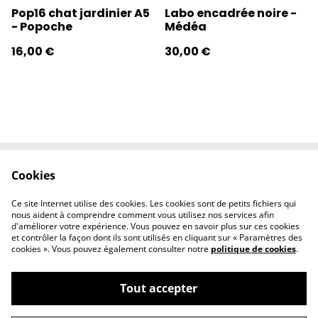
Pop16 chat jardinier A5
Labo encadrée noire -
- Popoche
Médéa
16,00 €
30,00 €
Cookies
Contactez-nous
Conditions
Politique de
Politique de
Ce site Internet utilise des cookies. Les cookies sont de petits fichiers qui
confidentialité
cookies
nous aident à comprendre comment vous utilisez nos services afin
d'améliorer votre expérience. Vous pouvez en savoir plus sur ces cookies
et contrôler la façon dont ils sont utilisés en cliquant sur « Paramètres des
cookies ». Vous pouvez également consulter notre
politique de cookies
.
Tout accepter
©
2026
l'éclipse