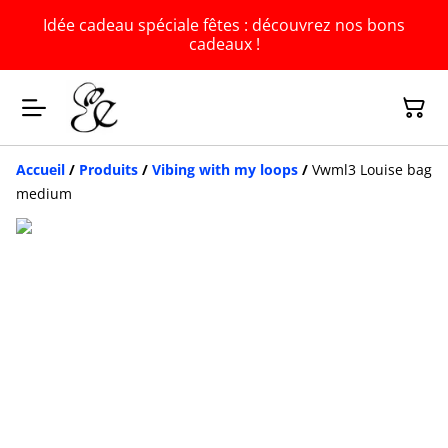
Idée cadeau spéciale fêtes : découvrez nos bons
cadeaux !
Accueil
/
Produits
/
Vibing with my loops
/
Vwml3 Louise bag
medium