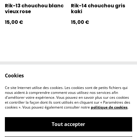
Rik-13 chouchou blanc
Rik-14 chouchou gris
vieux rose
kaki
15,00 €
15,00 €
Cookies
Contactez-nous
Conditions
Politique de
Politique de
Ce site Internet utilise des cookies. Les cookies sont de petits fichiers qui
confidentialité
cookies
nous aident à comprendre comment vous utilisez nos services afin
d'améliorer votre expérience. Vous pouvez en savoir plus sur ces cookies
et contrôler la façon dont ils sont utilisés en cliquant sur « Paramètres des
cookies ». Vous pouvez également consulter notre
politique de cookies
.
Tout accepter
©
2026
l'éclipse