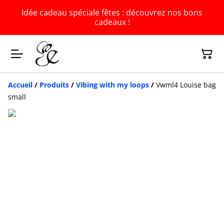
Idée cadeau spéciale fêtes : découvrez nos bons
cadeaux !
Accueil
/
Produits
/
Vibing with my loops
/
Vwml4 Louise bag
small