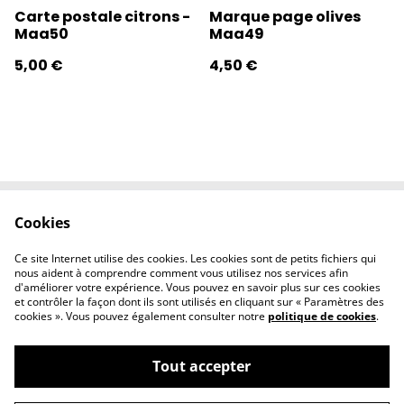
Carte postale citrons -
Marque page olives
Maa50
Maa49
5,00 €
4,50 €
Cookies
Contactez-nous
Conditions
Politique de
Politique de
Ce site Internet utilise des cookies. Les cookies sont de petits fichiers qui
confidentialité
cookies
nous aident à comprendre comment vous utilisez nos services afin
d'améliorer votre expérience. Vous pouvez en savoir plus sur ces cookies
et contrôler la façon dont ils sont utilisés en cliquant sur « Paramètres des
cookies ». Vous pouvez également consulter notre
politique de cookies
.
Tout accepter
©
2026
l'éclipse