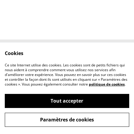
Cookies
Contactez-nous
Conditions
Politique de
Politique de
Ce site Internet utilise des cookies. Les cookies sont de petits fichiers qui
confidentialité
cookies
nous aident à comprendre comment vous utilisez nos services afin
d'améliorer votre expérience. Vous pouvez en savoir plus sur ces cookies
et contrôler la façon dont ils sont utilisés en cliquant sur « Paramètres des
cookies ». Vous pouvez également consulter notre
politique de cookies
.
Tout accepter
©
2026
l'éclipse
Paramètres de cookies
powered by