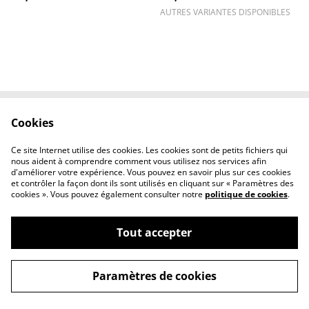
AUTRES VARIANTES DISPONIBLES
Cookies
Contactez-nous
Conditions
Politique de
Politique de
Ce site Internet utilise des cookies. Les cookies sont de petits fichiers qui
confidentialité
cookies
nous aident à comprendre comment vous utilisez nos services afin
d'améliorer votre expérience. Vous pouvez en savoir plus sur ces cookies
et contrôler la façon dont ils sont utilisés en cliquant sur « Paramètres des
cookies ». Vous pouvez également consulter notre
politique de cookies
.
Tout accepter
©
2026
l'éclipse
Paramètres de cookies
powered by