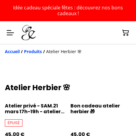
Idée cadeau spéciale fêtes : découvrez nos bons
cadeaux !
Accueil
/
Produits
/
Atelier Herbier 🌸
Atelier Herbier 🌸
Atelier privé - SAM.21
Bon cadeau atelier
mars 17h-19h - atelier
herbier 🎁
herbier
ÉPUISÉ
45,00 €
45,00 €