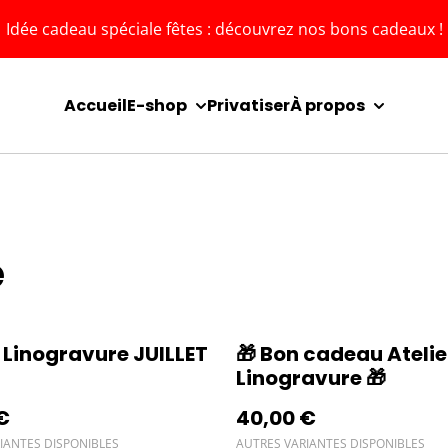
Idée cadeau spéciale fêtes : découvrez nos bons cadeaux !
Accueil
E-shop
Privatiser
À propos
e
r Linogravure JUILLET
🎁 Bon cadeau Atelie
Linogravure 🎁
€
40,00 €
IANTES DISPONIBLES
AUTRES VARIANTES DISPONIBLES