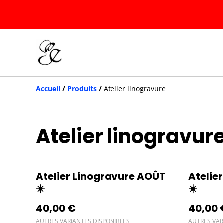
Accueil
/
Produits
/
Atelier linogravure
Atelier linogravur
Atelier Linogravure AOÛT
Atelie
☀️
☀️
40,00 €
40,00 
AUTRES VARIANTES DISPONIBLES
AUTRES VAR