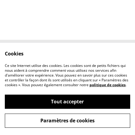
Cookies
Contactez-nous
Conditions
Politique de
Politique de
Ce site Internet utilise des cookies. Les cookies sont de petits fichiers qui
confidentialité
cookies
nous aident à comprendre comment vous utilisez nos services afin
d'améliorer votre expérience. Vous pouvez en savoir plus sur ces cookies
et contrôler la façon dont ils sont utilisés en cliquant sur « Paramètres des
cookies ». Vous pouvez également consulter notre
politique de cookies
.
Tout accepter
©
2026
l'éclipse
Paramètres de cookies
powered by