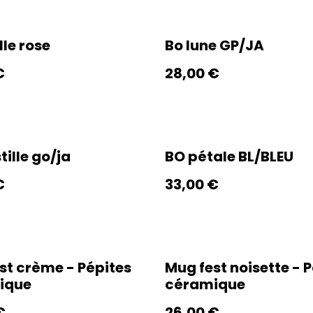
lle rose
Bo lune GP/JA
€
28,00 €
tille go/ja
BO pétale BL/BLEU
€
33,00 €
st crème - Pépites
Mug fest noisette - 
ique
céramique
€
26,00 €