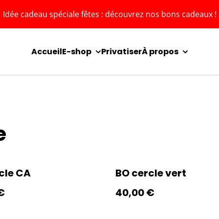
Idée cadeau spéciale fêtes : découvrez nos bons cadeaux !
Accueil
E-shop
Privatiser
À propos
e
cle CA
BO cercle vert
€
40,00 €