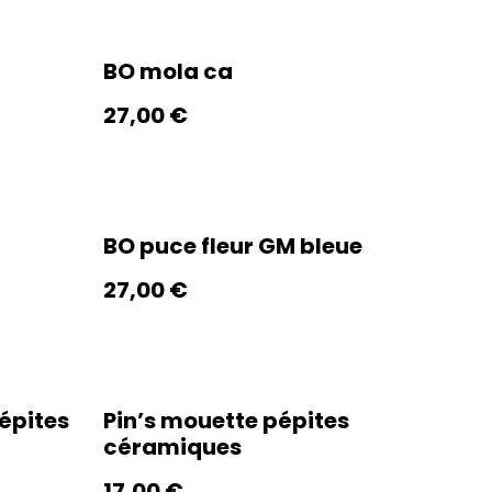
BO mola ca
27,00 €
BO puce fleur GM bleue
27,00 €
Pépites
Pin’s mouette pépites
céramiques
17,00 €