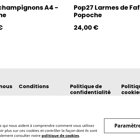
 champignons A4 -
Pop27 Larmes de Faf
he
Popoche
€
24,00 €
nous
Conditions
Politique de
Politiq
confidentialité
cookie
Paramètre
hiers qui nous aident à comprendre comment vous utilisez
r plus sur ces cookies et contrôler la façon dont ils sont
galement consulter notre
politique de cookies
.