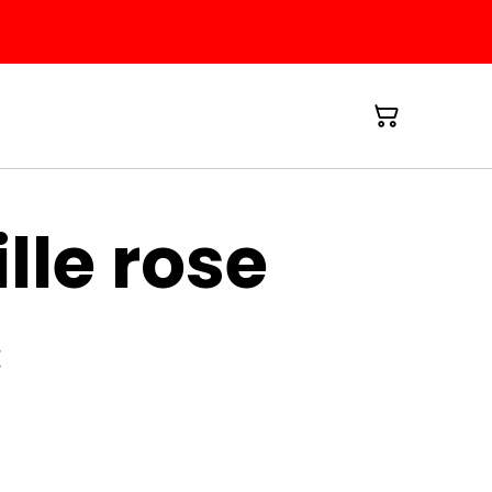
ille rose
€