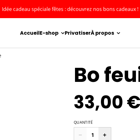
Idée cadeau spéciale fêtes : découvrez nos bons cadeaux !
Accueil
E-shop
Privatiser
À propos
e
Bo feu
33,00 
QUANTITÉ