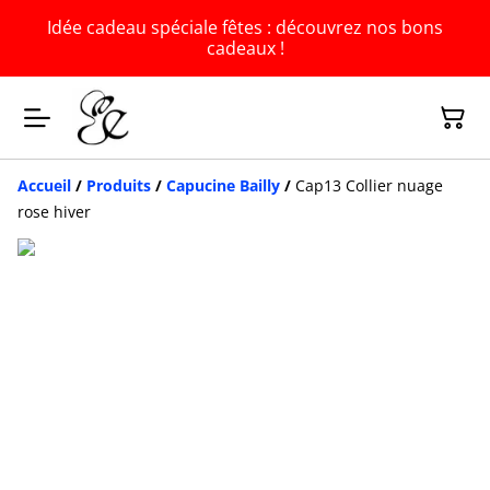
Idée cadeau spéciale fêtes : découvrez nos bons
cadeaux !
Accueil
/
Produits
/
Capucine Bailly
/
Cap13 Collier nuage
rose hiver