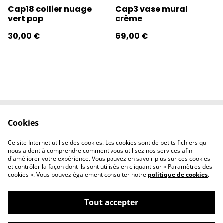
Cap18 collier nuage
Cap3 vase mural
vert pop
crème
30,00 €
69,00 €
Cookies
Contactez-nous
Conditions
Politique de
Politique de
Ce site Internet utilise des cookies. Les cookies sont de petits fichiers qui
confidentialité
cookies
nous aident à comprendre comment vous utilisez nos services afin
d'améliorer votre expérience. Vous pouvez en savoir plus sur ces cookies
et contrôler la façon dont ils sont utilisés en cliquant sur « Paramètres des
cookies ». Vous pouvez également consulter notre
politique de cookies
.
Tout accepter
©
2026
l'éclipse