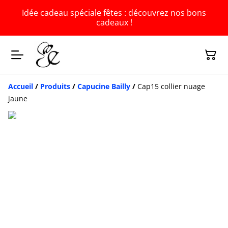
Idée cadeau spéciale fêtes : découvrez nos bons
cadeaux !
Accueil
/
Produits
/
Capucine Bailly
/
Cap15 collier nuage
jaune