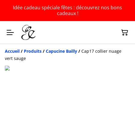
Idée cadeau spéciale fêtes : découvrez nos bons
cadeaux !
Accueil
/
Produits
/
Capucine Bailly
/
Cap17 collier nuage
vert sauge