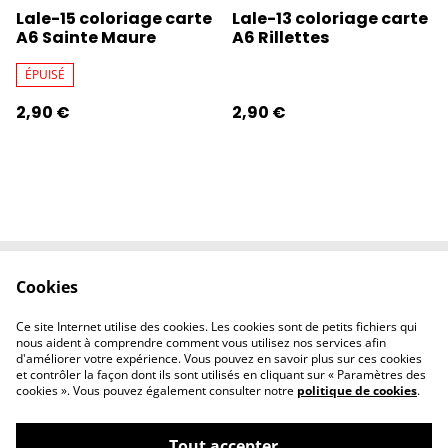
Lale-15 coloriage carte
Lale-13 coloriage carte
A6 Sainte Maure
A6 Rillettes
ÉPUISÉ
2,90 €
2,90 €
Cookies
Contactez-nous
Conditions
Politique de
Politique de
Ce site Internet utilise des cookies. Les cookies sont de petits fichiers qui
confidentialité
cookies
nous aident à comprendre comment vous utilisez nos services afin
d'améliorer votre expérience. Vous pouvez en savoir plus sur ces cookies
et contrôler la façon dont ils sont utilisés en cliquant sur « Paramètres des
cookies ». Vous pouvez également consulter notre
politique de cookies
.
Tout accepter