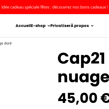
Idée cadeau spéciale fêtes : découvrez nos bons cadeaux !
Accueil
E-shop
Privatiser
À propos
ge doré
Cap21 
nuage
45,00 