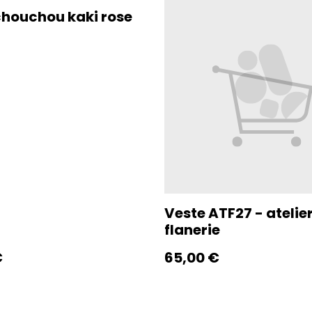
chouchou kaki rose
Veste ATF27 - atelie
flanerie
€
65,00 €