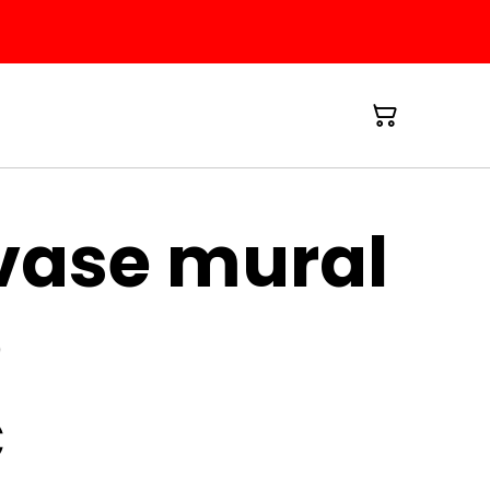
vase mural
e
€