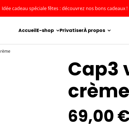
Idée cadeau spéciale fêtes : découvrez nos bons cadeaux !
Accueil
E-shop
Privatiser
À propos
crème
Cap3 
crèm
69,00 