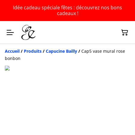
Idée cadeau spéciale fêtes : découvrez nos bons
cadeaux !
Accueil
/
Produits
/
Capucine Bailly
/
Cap5 vase mural rose
bonbon