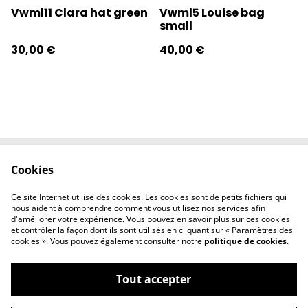
Vwml11 Clara hat green
Vwml5 Louise bag
small
30,00 €
40,00 €
Cookies
Contactez-nous
Conditions
Politique de
Politique de
Ce site Internet utilise des cookies. Les cookies sont de petits fichiers qui
confidentialité
cookies
nous aident à comprendre comment vous utilisez nos services afin
d'améliorer votre expérience. Vous pouvez en savoir plus sur ces cookies
et contrôler la façon dont ils sont utilisés en cliquant sur « Paramètres des
cookies ». Vous pouvez également consulter notre
politique de cookies
.
Tout accepter
©
2026
l'éclipse