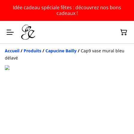
Idée cadeau spéciale fêtes : découvrez nos bons
cadeaux !
Accueil
/
Produits
/
Capucine Bailly
/
Cap9 vase mural bleu
délavé