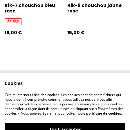
Rik-7 chouchou bleu
Rik-8 chouchou jaune
rose
rose
ÉPUISÉ
15,00 €
15,00 €
Cookies
Contactez-nous
Conditions
Politique de
Politique de
Ce site Internet utilise des cookies. Les cookies sont de petits fichiers qui
confidentialité
cookies
nous aident à comprendre comment vous utilisez nos services afin
d'améliorer votre expérience. Vous pouvez en savoir plus sur ces cookies
et contrôler la façon dont ils sont utilisés en cliquant sur « Paramètres des
cookies ». Vous pouvez également consulter notre
politique de cookies
.
Tout accepter