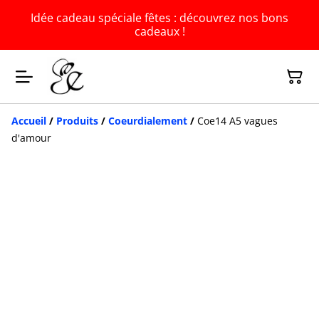
Idée cadeau spéciale fêtes : découvrez nos bons
cadeaux !
Accueil
/
Produits
/
Coeurdialement
/
Coe14 A5 vagues
d'amour