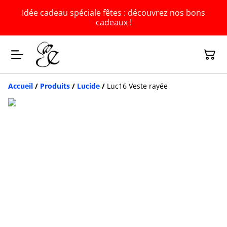
Idée cadeau spéciale fêtes : découvrez nos bons
cadeaux !
Accueil
/
Produits
/
Lucide
/
Luc16 Veste rayée