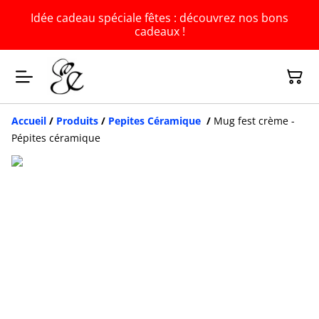
Idée cadeau spéciale fêtes : découvrez nos bons
cadeaux !
Accueil
/
Produits
/
Pepites Céramique
/
Mug fest crème -
Pépites céramique