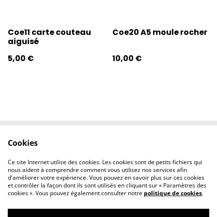
Coe11 carte couteau
Coe20 A5 moule rocher
aiguisé
5,00 €
10,00 €
Cookies
Contactez-nous
Conditions
Politique de
Politique de
Ce site Internet utilise des cookies. Les cookies sont de petits fichiers qui
confidentialité
cookies
nous aident à comprendre comment vous utilisez nos services afin
d'améliorer votre expérience. Vous pouvez en savoir plus sur ces cookies
et contrôler la façon dont ils sont utilisés en cliquant sur « Paramètres des
cookies ». Vous pouvez également consulter notre
politique de cookies
.