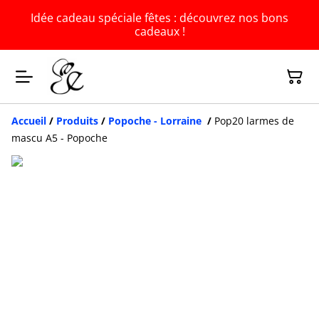
Idée cadeau spéciale fêtes : découvrez nos bons
cadeaux !
Accueil
/
Produits
/
Popoche - Lorraine
/
Pop20 larmes de
mascu A5 - Popoche