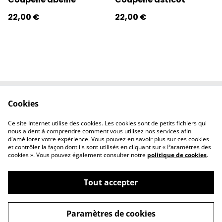
22,00 €
22,00 €
Cookies
Contactez-nous
Conditions
Politique de
Politique de
Ce site Internet utilise des cookies. Les cookies sont de petits fichiers qui
confidentialité
cookies
nous aident à comprendre comment vous utilisez nos services afin
d'améliorer votre expérience. Vous pouvez en savoir plus sur ces cookies
et contrôler la façon dont ils sont utilisés en cliquant sur « Paramètres des
cookies ». Vous pouvez également consulter notre
politique de cookies
.
Tout accepter
©
2026
l'éclipse
Paramètres de cookies
powered by