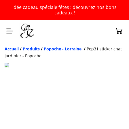
Idée cadeau spéciale fêtes : découvrez nos bons
cadeaux !
Accueil
/
Produits
/
Popoche - Lorraine
/
Pop31 sticker chat
jardinier - Popoche