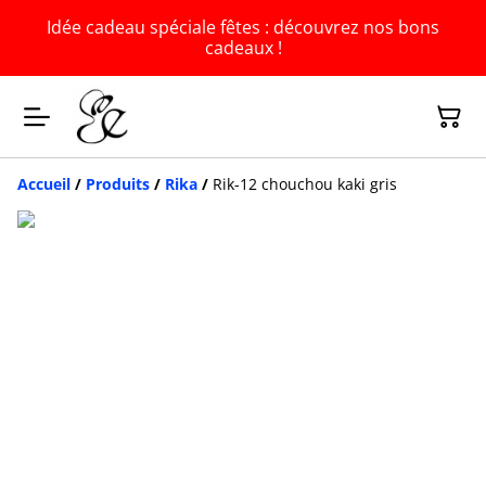
Idée cadeau spéciale fêtes : découvrez nos bons
cadeaux !
Accueil
/
Produits
/
Rika
/
Rik-12 chouchou kaki gris