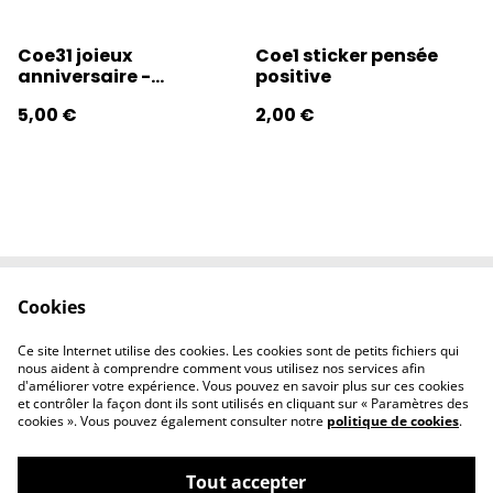
Coe31 joieux
Coe1 sticker pensée
anniversaire -
positive
coeurdialement
5,00 €
2,00 €
Cookies
Contactez-nous
Conditions
Politique de
Politique de
Ce site Internet utilise des cookies. Les cookies sont de petits fichiers qui
confidentialité
cookies
nous aident à comprendre comment vous utilisez nos services afin
d'améliorer votre expérience. Vous pouvez en savoir plus sur ces cookies
et contrôler la façon dont ils sont utilisés en cliquant sur « Paramètres des
cookies ». Vous pouvez également consulter notre
politique de cookies
.
Tout accepter