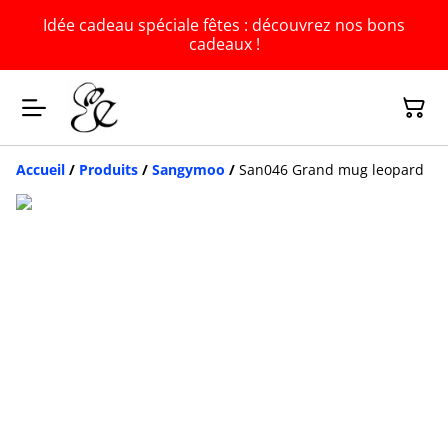
Idée cadeau spéciale fêtes : découvrez nos bons
cadeaux !
Accueil
/
Produits
/
Sangymoo
/
San046 Grand mug leopard