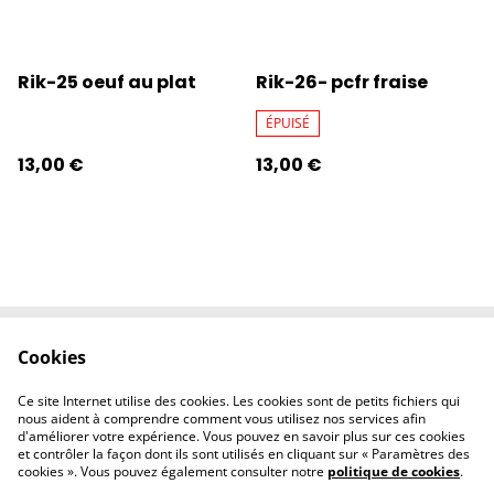
Rik-25 oeuf au plat
Rik-26- pcfr fraise
ÉPUISÉ
13,00 €
13,00 €
Cookies
Contactez-nous
Conditions
Politique de
Politique de
Ce site Internet utilise des cookies. Les cookies sont de petits fichiers qui
confidentialité
cookies
nous aident à comprendre comment vous utilisez nos services afin
d'améliorer votre expérience. Vous pouvez en savoir plus sur ces cookies
et contrôler la façon dont ils sont utilisés en cliquant sur « Paramètres des
cookies ». Vous pouvez également consulter notre
politique de cookies
.