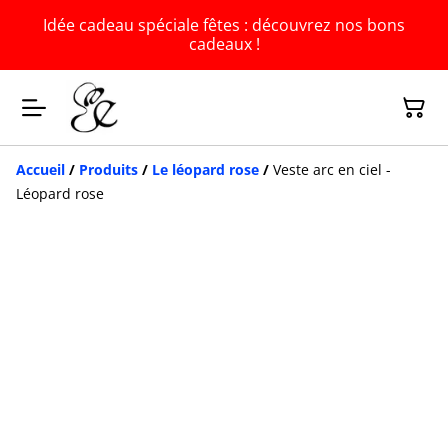
Idée cadeau spéciale fêtes : découvrez nos bons
cadeaux !
Accueil
/
Produits
/
Le léopard rose
/
Veste arc en ciel -
Léopard rose